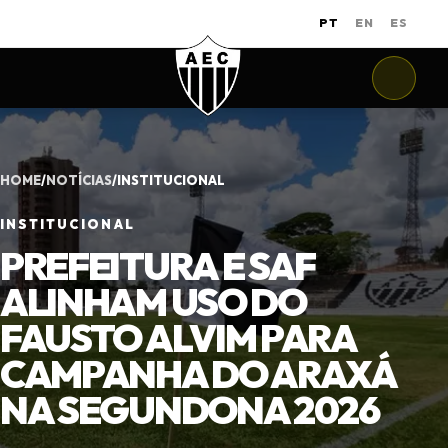
PT
EN
ES
HOME
/
NOTÍCIAS
/
INSTITUCIONAL
INSTITUCIONAL
PREFEITURA E SAF
ALINHAM USO DO
FAUSTO ALVIM PARA
CAMPANHA DO ARAXÁ
NA SEGUNDONA 2026