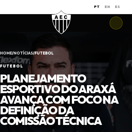
PT
EN
ES
HOME
/
NOTÍCIAS
/
FUTEBOL
FUTEBOL
PLANEJAMENTO
ESPORTIVO DO ARAXÁ
AVANÇA COM FOCO NA
DEFINIÇÃO DA
COMISSÃO TÉCNICA