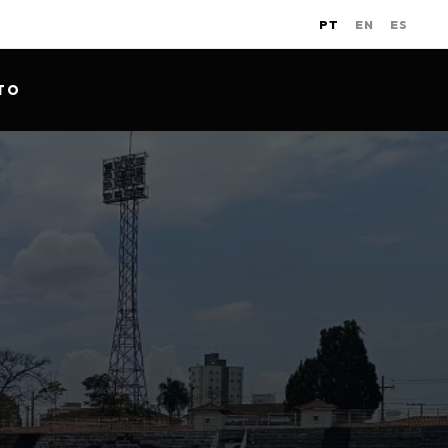
PT
EN
ES
TO