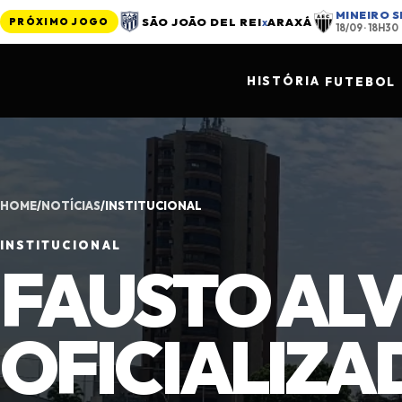
MINEIRO 
SÃO JOÃO DEL REI
x
ARAXÁ
PRÓXIMO JOGO
18/09 · 18H30
HISTÓRIA
FUTEBOL
HOME
/
NOTÍCIAS
/
INSTITUCIONAL
INSTITUCIONAL
FAUSTO ALV
OFICIALIZ