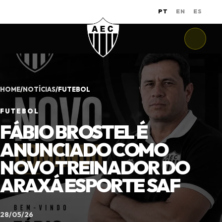
PT
EN
ES
HOME
/
NOTÍCIAS
/
FUTEBOL
FUTEBOL
FÁBIO BROSTEL É
ANUNCIADO COMO
NOVO TREINADOR DO
ARAXÁ ESPORTE SAF
28/05/26