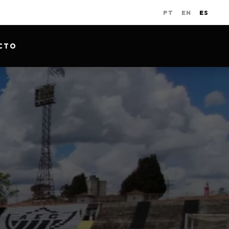
PT
EN
ES
CTO