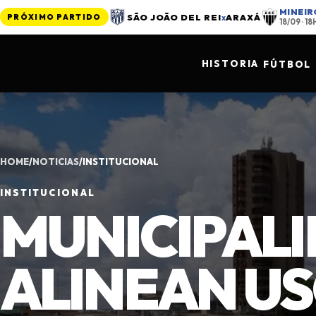
MINEIR
SÃO JOÃO DEL REI
x
ARAXÁ
PRÓXIMO PARTIDO
18/09 · 1
HISTORIA
FÚTBOL
HOME
/
NOTICIAS
/
INSTITUCIONAL
INSTITUCIONAL
MUNICIPALI
ALINEAN US