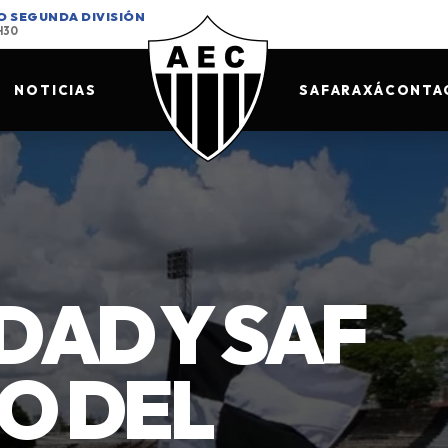
O SEGUNDA DIVISIÓN
8H30
NOTICIAS
SAF
ARAXÁ
CONTA
DAD Y SAF
O DEL