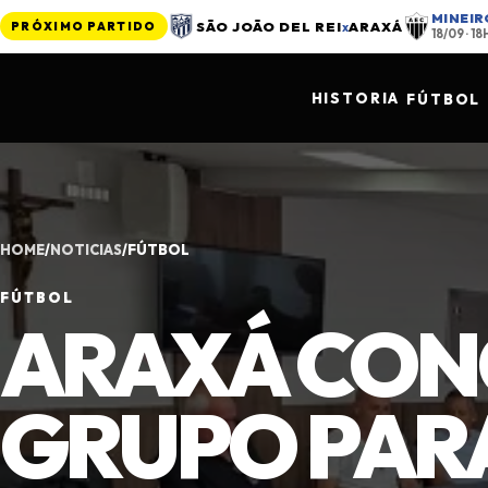
MINEIR
SÃO JOÃO DEL REI
x
ARAXÁ
PRÓXIMO PARTIDO
18/09 · 1
HISTORIA
FÚTBOL
HOME
/
NOTICIAS
/
FÚTBOL
FÚTBOL
ARAXÁ CON
GRUPO PAR