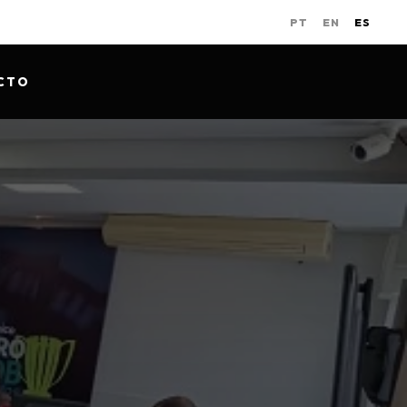
PT
EN
ES
CTO