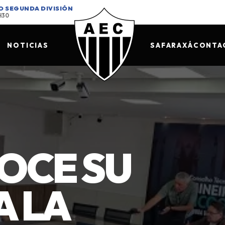
O SEGUNDA DIVISIÓN
8H30
NOTICIAS
SAF
ARAXÁ
CONTA
OCE SU
A LA