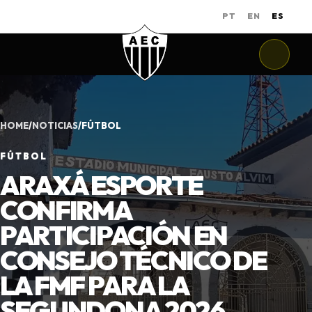
PT
EN
ES
HOME
/
NOTICIAS
/
FÚTBOL
FÚTBOL
ARAXÁ ESPORTE
CONFIRMA
PARTICIPACIÓN EN
CONSEJO TÉCNICO DE
LA FMF PARA LA
SEGUNDONA 2026